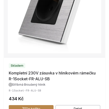
Skladem
Kompletní 230V zásuvka v hliníkovém rámečku
R-1Socket-FR-ALU-SB
Stříbrná
·
Broušený hliník
R-1Socket-FR-ALU-SB
434 Kč
Do košíku
Detail