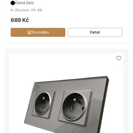
Černá
·
Sklo
R-2Socket-FR-BB
689 Kč
Do košíku
Detail