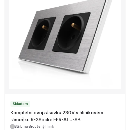
Skladem
Kompletní dvojzásuvka 230V v hliníkovém
rámečku R-2Socket-FR-ALU-SB
Stříbrná
·
Broušený hliník