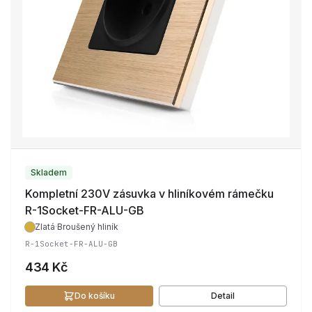
Skladem
Kompletní 230V zásuvka v hliníkovém rámečku
R-1Socket-FR-ALU-GB
Zlatá
·
Broušený hliník
R-1Socket-FR-ALU-GB
434 Kč
Do košíku
Detail