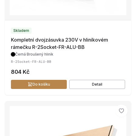
Skladem
Kompletní dvojzásuvka 230V v hliníkovém
rámečku R-2Socket-FR-ALU-BB
Černá
·
Broušený hliník
R-2Socket-FR-ALU-BB
804 Kč
Do košíku
Detail