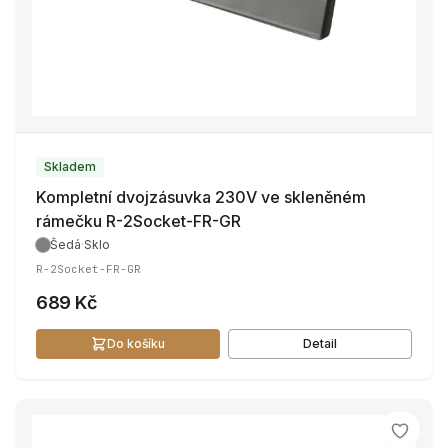
Skladem
Kompletní dvojzásuvka 230V ve skleněném
rámečku R-2Socket-FR-GR
Šedá
·
Sklo
R-2Socket-FR-GR
689 Kč
Do košíku
Detail