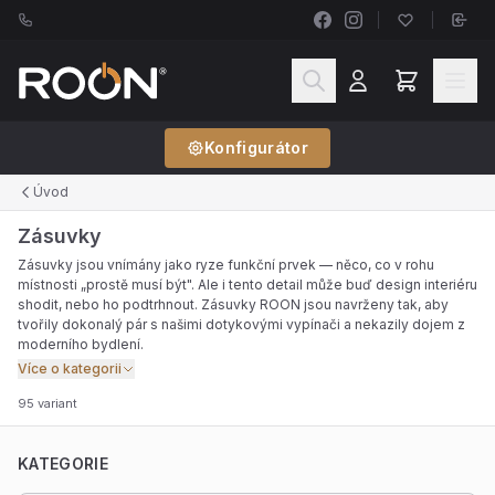
Konfigurátor
Úvod
Zásuvky
Zásuvky jsou vnímány jako ryze funkční prvek — něco, co v rohu
místnosti „prostě musí být". Ale i tento detail může buď design interiéru
shodit, nebo ho podtrhnout. Zásuvky ROON jsou navrženy tak, aby
tvořily dokonalý pár s našimi dotykovými vypínači a nekazily dojem z
moderního bydlení.
Více o kategorii
95 variant
KATEGORIE