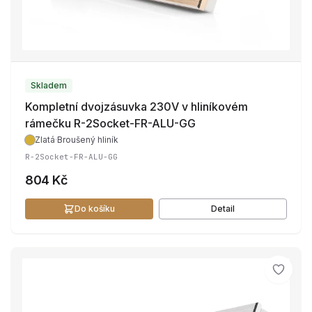
Skladem
Kompletní dvojzásuvka 230V v hliníkovém
rámečku R-2Socket-FR-ALU-GG
Zlatá
·
Broušený hliník
R-2Socket-FR-ALU-GG
804 Kč
Do košíku
Detail