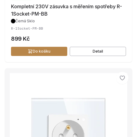
Kompletní 230V zásuvka s měřením spotřeby R-
1Socket-PM-BB
Černá
·
Sklo
R-1Socket-PM-BB
899 Kč
Do košíku
Detail